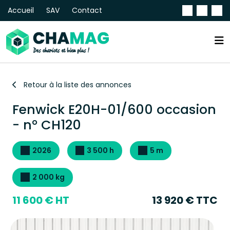
Accueil
SAV
Contact
Retour à la liste des annonces
Fenwick E20H-01/600 occasion
- n° CH120
2026
3 500 h
5 m
2 000 kg
11 600 € HT
13 920 € TTC