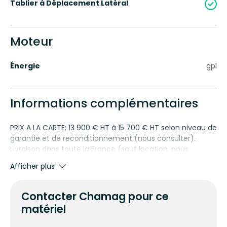
Tablier à Déplacement Latéral
Moteur
Énergie
gpl
Informations complémentaires
PRIX A LA CARTE: 13 900 € HT à 15 700 € HT selon niveau de
garantie et de reconditionnement (nous consulter).
Livraison dans toute la France (sauf location, nous
consulter). Visite et essais sur rendez-vous uniquement.
Afficher plus
Basés en Alsace depuis une vingtaine d’années, nous
développons nos services de SAV multimarques aux
professionnels (Fenwick, Still, Jungheinrich, Mitsubishi,
Contacter Chamag pour ce
Toyota, Nissan, Hyster, Hangcha, etc.), et vous proposons
matériel
à la vente des chariots d'occasion toutes marques. Nous
vous proposons également à la vente des chariots,