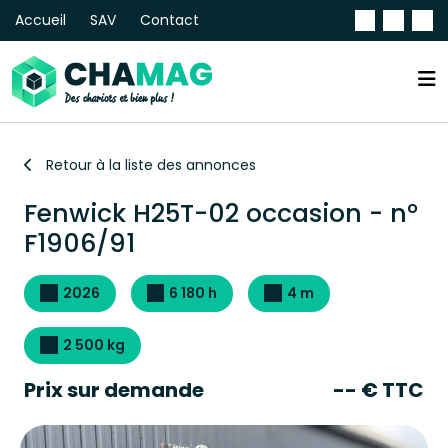
Accueil
SAV
Contact
Retour à la liste des annonces
Fenwick H25T-02 occasion - n°
F1906/91
2026
6 180 h
4 m
2 500 kg
Prix sur demande
-- € TTC