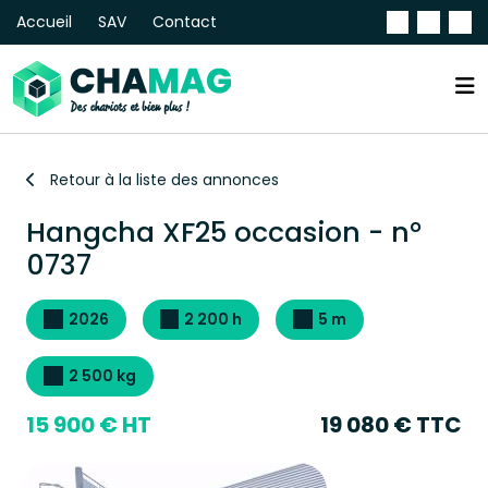
Accueil
SAV
Contact
Retour à la liste des annonces
Hangcha XF25 occasion - n°
0737
2026
2 200 h
5 m
2 500 kg
15 900 € HT
19 080 € TTC