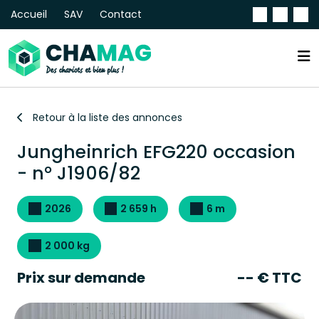
Accueil
SAV
Contact
Retour à la liste des annonces
Jungheinrich EFG220 occasion
- n° J1906/82
2026
2 659 h
6 m
2 000 kg
Prix sur demande
-- € TTC