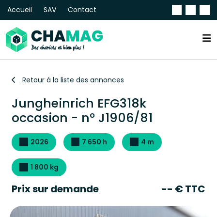
Accueil
SAV
Contact
Retour à la liste des annonces
Jungheinrich EFG318k
occasion - n° J1906/81
2026
7 650 h
4 m
1 800 kg
Prix sur demande
-- € TTC