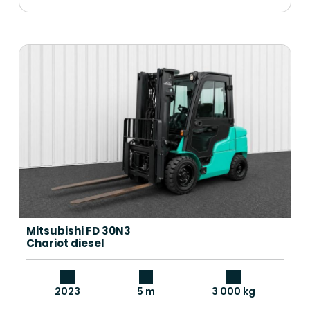
Mitsubishi FD 30N3
Chariot diesel
2023
5 m
3 000 kg