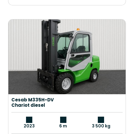
Cesab M335H-DV
Chariot diesel
2023
6 m
3 500 kg