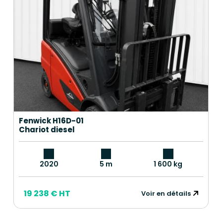
Fenwick H16D-01
Chariot diesel
2020
5 m
1 600 kg
19 238 € HT
Voir en détails