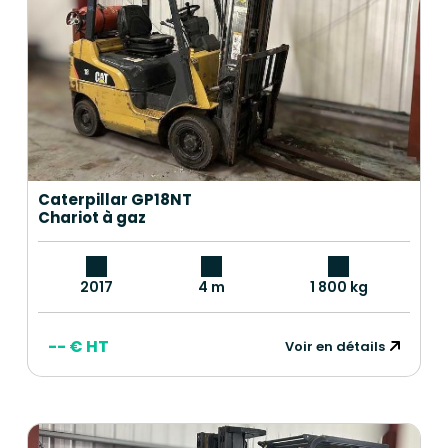
Caterpillar GP18NT
Chariot à gaz
2017
4 m
1 800 kg
-- € HT
Voir en détails