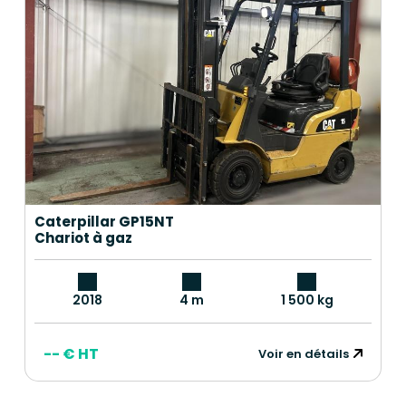
Caterpillar GP15NT
Chariot à gaz
2018
4 m
1 500 kg
-- € HT
Voir en détails