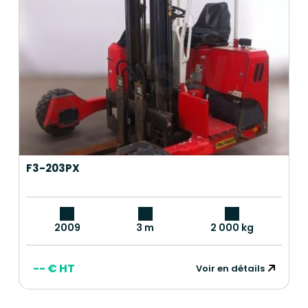
F3-203PX
2009
3 m
2 000 kg
-- € HT
Voir en détails