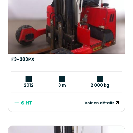
F3-203PX
2012
3 m
2 000 kg
-- € HT
Voir en détails